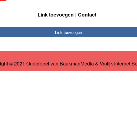
Link toevoegen
Contact
Link toevoegen
ight © 2021 Onderdeel van
BaakmanMedia
&
Vrolijk Internet S