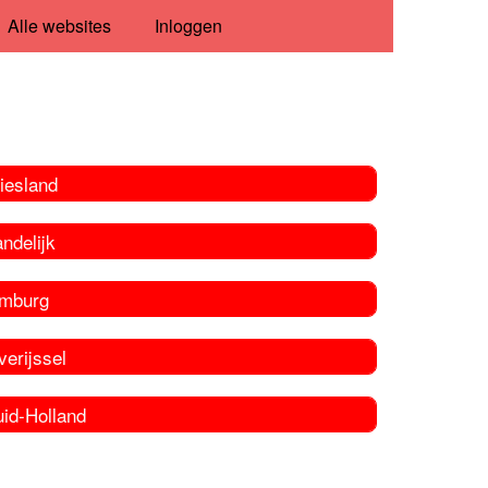
Alle websites
Inloggen
iesland
ndelijk
imburg
erijssel
uid-Holland