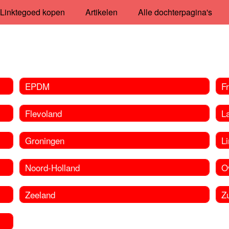
Linktegoed kopen
Artikelen
Alle dochterpagina's
EPDM
Fr
Flevoland
La
Groningen
L
Noord-Holland
Ov
Zeeland
Z