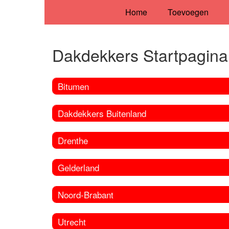
Home
Toevoegen
Dakdekkers Startpagina
Bitumen
Dakdekkers Buitenland
Drenthe
Gelderland
Noord-Brabant
Utrecht